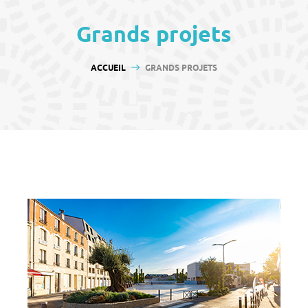
contenu
Grands projets
VOUS ÊTES ICI :
ACCUEIL
GRANDS PROJETS