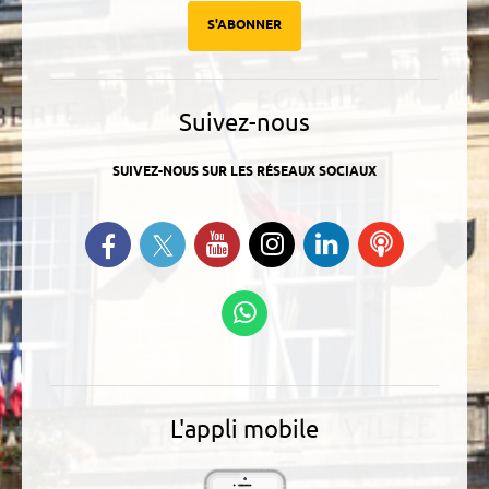
S'ABONNER
Suivez-nous
SUIVEZ-NOUS SUR LES RÉSEAUX SOCIAUX
Suivez-nous sur Twitter
Retrouvez-nous sur Facebook
Suivez-nous sur YouTube
Suivez-nous sur
Retrouvez-
Ecoutez
Instagram
nous sur
nos
Linkedin
Podcasts
Suivez-nous sur
WhatsApp
L'appli mobile