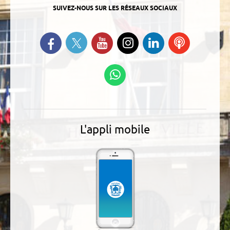
SUIVEZ-NOUS SUR LES RÉSEAUX SOCIAUX
Suivez-nous sur Twitter
Retrouvez-nous sur Facebook
Suivez-nous sur YouTube
Suivez-nous sur
Retrouvez-
Ecoutez
Instagram
nous sur
nos
Linkedin
Podcasts
Suivez-nous sur
WhatsApp
L'appli mobile