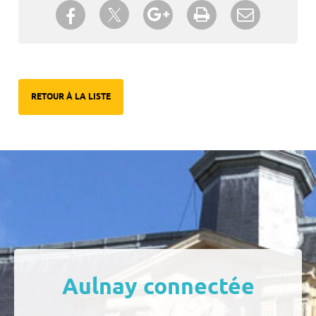
Partager sur Twitter
Partager sur Facebook
Partager sur Google+
Imprimer
Envoyer à
un ami
RETOUR À LA LISTE
Aulnay connectée