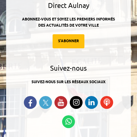
Direct Aulnay
ABONNEZ-VOUS ET SOYEZ LES PREMIERS INFORMÉS
DES ACTUALITÉS DE VOTRE VILLE
S'ABONNER
Suivez-nous
SUIVEZ-NOUS SUR LES RÉSEAUX SOCIAUX
Suivez-nous sur Twitter
Retrouvez-nous sur Facebook
Suivez-nous sur YouTube
Suivez-nous sur
Retrouvez-
Ecoutez
Instagram
nous sur
nos
Linkedin
Podcasts
Suivez-nous sur
WhatsApp