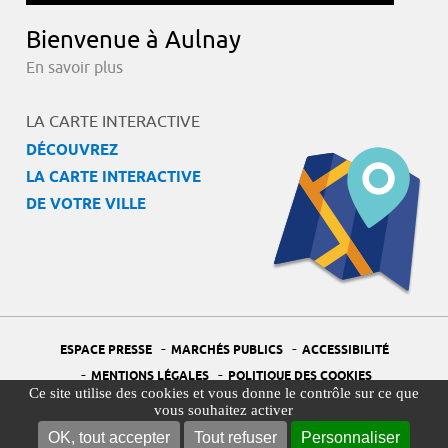
Bienvenue à Aulnay
En savoir plus
LA CARTE INTERACTIVE
DÉCOUVREZ
LA CARTE INTERACTIVE
DE VOTRE VILLE
-
-
ESPACE PRESSE
MARCHÉS PUBLICS
ACCESSIBILITÉ
-
-
MENTIONS LÉGALES
POLITIQUE DES COOKIES
Ce site utilise des cookies et vous donne le contrôle sur ce que
-
-
PORTAIL DÉLÉGUÉ À LA PROTECTION DES DONNÉES
PLAN DU SITE
vous souhaitez activer
-
GESTION DES COOKIES
OK, tout accepter
Tout refuser
Personnaliser