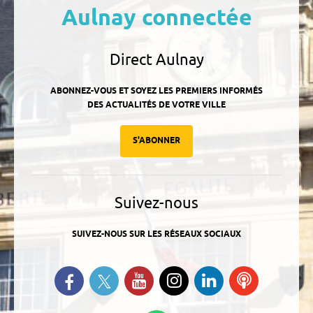
Aulnay connectée
Direct Aulnay
ABONNEZ-VOUS ET SOYEZ LES PREMIERS INFORMÉS
DES ACTUALITÉS DE VOTRE VILLE
S'ABONNER
Suivez-nous
SUIVEZ-NOUS SUR LES RÉSEAUX SOCIAUX
Suivez-nous sur Twitter
Retrouvez-nous sur Facebook
Suivez-nous sur YouTube
Suivez-nous sur
Retrouvez-
Ecoutez
Instagram
nous sur
nos
Linkedin
Podcasts