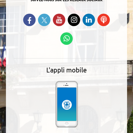
SUIVEZ-NOUS SUR LES RÉSEAUX SOCIAUX
Suivez-nous sur Twitter
Retrouvez-nous sur Facebook
Suivez-nous sur YouTube
Suivez-nous sur
Retrouvez-
Ecoutez
Instagram
nous sur
nos
Linkedin
Podcasts
Suivez-nous sur
WhatsApp
L'appli mobile