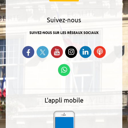
Suivez-nous
SUIVEZ-NOUS SUR LES RÉSEAUX SOCIAUX
Suivez-nous sur Twitter
Retrouvez-nous sur Facebook
Suivez-nous sur YouTube
Suivez-nous sur
Retrouvez-
Ecoutez
Instagram
nous sur
nos
Linkedin
Podcasts
Suivez-nous sur
WhatsApp
L'appli mobile