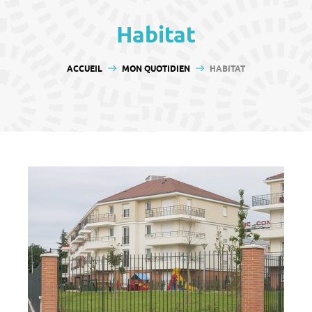
contenu
Habitat
VOUS ÊTES ICI :
ACCUEIL
MON QUOTIDIEN
HABITAT