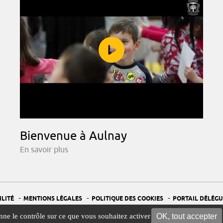
Bienvenue à Aulnay
En savoir plus
-
-
-
ILITÉ
MENTIONS LÉGALES
POLITIQUE DES COOKIES
PORTAIL DÉLÉGU
-
GESTION DES COOKIES
OK, tout accepter
onne le contrôle sur ce que vous souhaitez activer