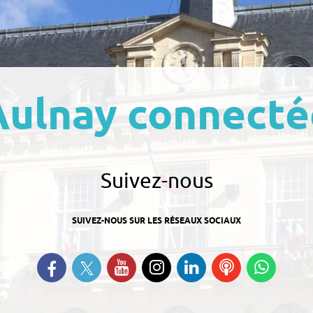
Aulnay connecté
Suivez-nous
SUIVEZ-NOUS SUR LES RÉSEAUX SOCIAUX
Suivez-nous sur Twitter
Retrouvez-nous sur Facebook
Suivez-nous sur YouTube
Suivez-nous sur
Retrouvez-nous
Ecoutez
Suive
Instagram
sur Linkedin
nos
nous s
Podcasts
Whats