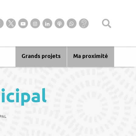
Suivez-nous sur notre page Facebook
Suivez-nous sur Twitter
Suivez-nous sur YouTube
Suivez-nous sur Instagram
Retrouvez-nous sur Linkedin
Ecoutez nos Podcasts
Suivez-nous sur
Baisse
WhatsApp
d’audition ?
Malentendant
? Sourd ?
Grands projets
Ma proximité
icipal
PAL