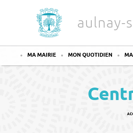
Aller au texte
Aller au menu
aulnay-s
Passer
Menu principal
au
MA MAIRIE
MON QUOTIDIEN
MA
contenu
Centr
VOU
AC