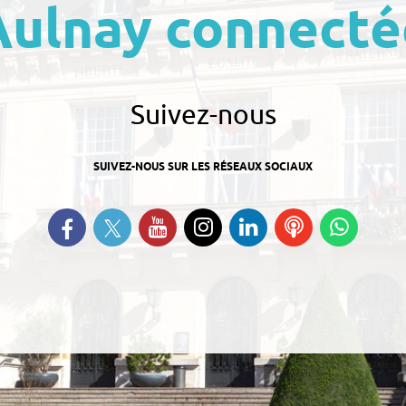
Aulnay connecté
Suivez-nous
SUIVEZ-NOUS SUR LES RÉSEAUX SOCIAUX
Suivez-nous sur Twitter
Retrouvez-nous sur Facebook
Suivez-nous sur YouTube
Suivez-nous sur
Retrouvez-nous
Ecoutez
Suive
Instagram
sur Linkedin
nos
nous s
Podcasts
Whats