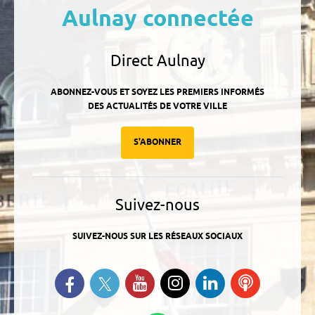
Aulnay connectée
Direct Aulnay
ABONNEZ-VOUS ET SOYEZ LES PREMIERS INFORMÉS
DES ACTUALITÉS DE VOTRE VILLE
S'ABONNER
Suivez-nous
SUIVEZ-NOUS SUR LES RÉSEAUX SOCIAUX
Suivez-nous sur Twitter
Retrouvez-nous sur Facebook
Suivez-nous sur YouTube
Suivez-nous sur
Retrouvez-
Ecoutez
Instagram
nous sur
nos
Linkedin
Podcasts