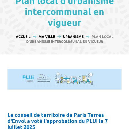
Plan local d’urbanisme
contenu
intercommunal en
vigueur
VOUS ÊTES ICI :
ACCUEIL
MA VILLE
URBANISME
PLAN LOCAL
D’URBANISME INTERCOMMUNAL EN VIGUEUR
Le conseil de territoire de Paris Terres
d'Envol a voté l'approbation du PLUi le 7
juillet 2025