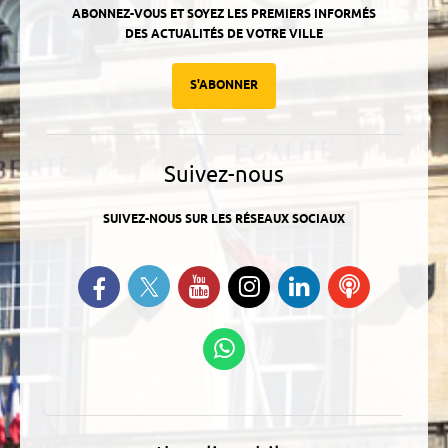
ABONNEZ-VOUS ET SOYEZ LES PREMIERS INFORMÉS
DES ACTUALITÉS DE VOTRE VILLE
S'ABONNER
Suivez-nous
SUIVEZ-NOUS SUR LES RÉSEAUX SOCIAUX
Suivez-nous sur Twitter
Retrouvez-nous sur Facebook
Suivez-nous sur YouTube
Suivez-nous sur
Retrouvez-
Ecoutez
Instagram
nous sur
nos
Linkedin
Podcasts
Suivez-nous sur
WhatsApp