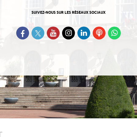
SUIVEZ-NOUS SUR LES RÉSEAUX SOCIAUX
Suivez-nous sur Twitter
Retrouvez-nous sur Facebook
Suivez-nous sur YouTube
Suivez-nous sur
Retrouvez-nous
Ecoutez
Suive
Instagram
sur Linkedin
nos
nous s
Podcasts
Whats
r