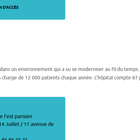
N D'ACCÈS
dans un environnement qui a su se moderniser au fil du temps.
n charge de 12 000 patients chaque année. L’hôpital compte 87 pra
e l’est parisien
4 Juillet / 11 avenue de