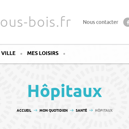
ous-bois.fr
Nous contacter
 VILLE
MES LOISIRS
Hôpitaux
VOUS ÊTES ICI :
ACCUEIL
MON QUOTIDIEN
SANTÉ
HÔPITAUX