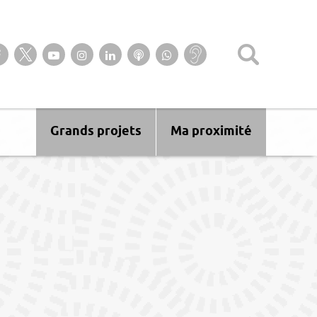
Suivez-nous sur notre page Facebook
Suivez-nous sur Twitter
Suivez-nous sur YouTube
Suivez-nous sur Instagram
Retrouvez-nous sur Linkedin
Ecoutez nos Podcasts
Suivez-nous sur
Baisse
WhatsApp
d’audition ?
Malentendant
? Sourd ?
Grands projets
Ma proximité