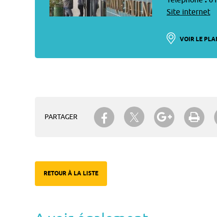
Téléphone
:
01
Site internet
VOIR LE PLA
Partager sur Twitter
Partager sur Facebook
Partager su
Imp
PARTAGER
RETOUR À LA LISTE