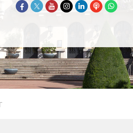
Suivez-nous sur Twitter
Retrouvez-nous sur Facebook
Suivez-nous sur YouTube
Suivez-nous sur
Retrouvez-nous
Ecoutez
Suive
Instagram
sur Linkedin
nos
nous s
Podcasts
Whats
r