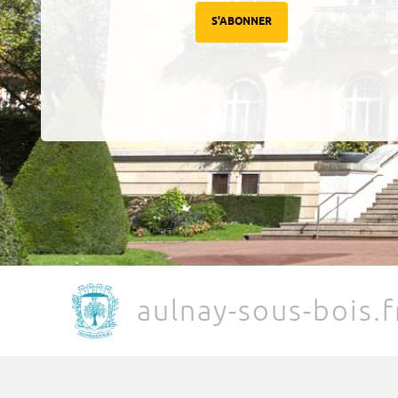
S'ABONNER
aulnay-sous-bois.f