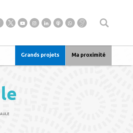
Suivez-nous sur notre page Facebook
Suivez-nous sur Twitter
Suivez-nous sur YouTube
Suivez-nous sur Instagram
Retrouvez-nous sur Linkedin
Ecoutez nos Podcasts
Suivez-nous sur
Baisse
WhatsApp
d’audition ?
Malentendant
? Sourd ?
Grands projets
Ma proximité
le
SAULE