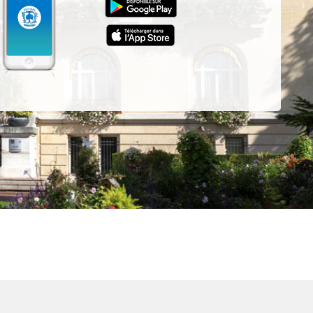
z-
ur
App