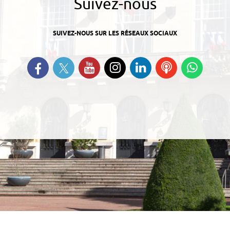
Suivez-nous
SUIVEZ-NOUS SUR LES RÉSEAUX SOCIAUX
Suivez-nous sur Twitter
Retrouvez-nous sur Facebook
Suivez-nous sur YouTube
Suivez-nous sur
Retrouvez-nous
Ecoutez
Suive
Instagram
sur Linkedin
nos
nous s
Podcasts
Whats