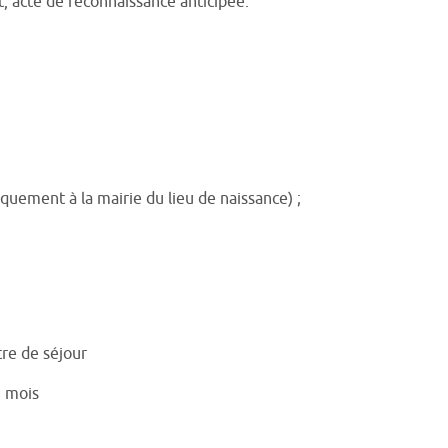
, acte de reconnaissance anticipée.
niquement à la mairie du lieu de naissance) ;
tre de séjour
3 mois