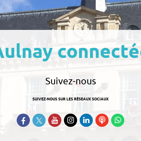
Aulnay connecté
Suivez-nous
SUIVEZ-NOUS SUR LES RÉSEAUX SOCIAUX
Suivez-nous sur Twitter
Retrouvez-nous sur Facebook
Suivez-nous sur YouTube
Suivez-nous sur
Retrouvez-nous
Ecoutez
Suive
Instagram
sur Linkedin
nos
nous s
Podcasts
Whats