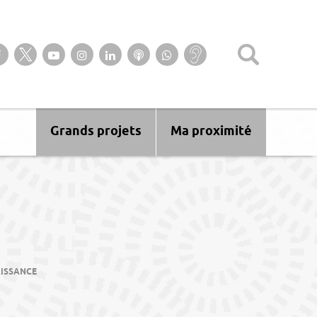
Suivez-nous sur notre page Facebook
Suivez-nous sur Twitter
Suivez-nous sur YouTube
Suivez-nous sur Instagram
Retrouvez-nous sur Linkedin
Ecoutez nos Podcasts
Suivez-nous sur
Baisse
WhatsApp
d’audition ?
Malentendant
? Sourd ?
Grands projets
Ma proximité
ISSANCE