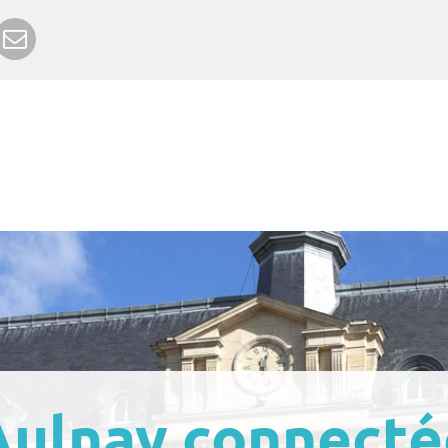
r Google+
rimer
Envoyer à un ami
Aulnay connecté