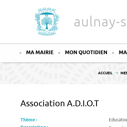
Aller au texte
Aller au menu
aulnay-s
Passer
Menu principal
au
MA MAIRIE
MON QUOTIDIEN
MA
contenu
VOUS ÊTES ICI :
ACCUEIL
MES
Association A.D.I.O.T
Thème :
Educatio