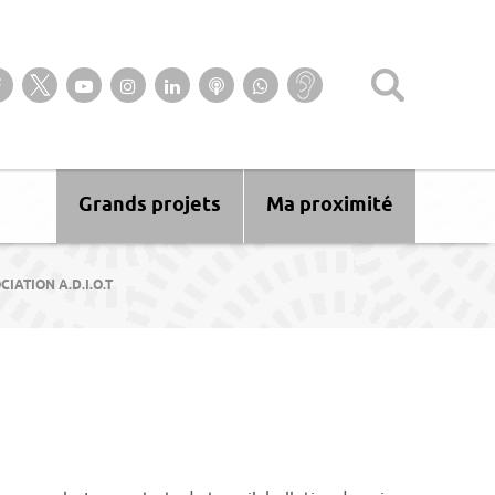
Suivez-nous sur notre page Facebook
Suivez-nous sur Twitter
Suivez-nous sur YouTube
Suivez-nous sur Instagram
Retrouvez-nous sur Linkedin
Ecoutez nos Podcasts
Suivez-nous sur
Baisse
WhatsApp
d’audition ?
Malentendant
? Sourd ?
Grands projets
Ma proximité
CIATION A.D.I.O.T