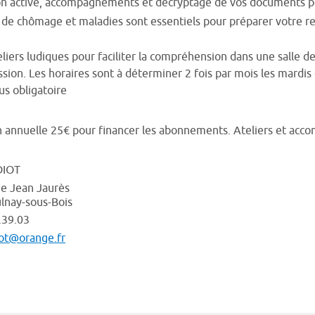
n active, accompagnements et décryptage de vos documents perso
 de chômage et maladies sont essentiels pour préparer votre re
eliers ludiques pour faciliter la compréhension dans une salle 
ssion. Les horaires sont à déterminer 2 fois par mois les mardi
us obligatoire
 annuelle 25€ pour financer les abonnements. Ateliers et acc
DIOT
e Jean Jaurès
lnay-sous-Bois
.39.03
iot@orange.fr