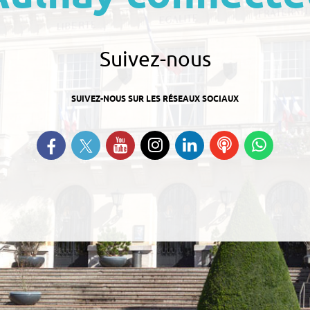
Suivez-nous
SUIVEZ-NOUS SUR LES RÉSEAUX SOCIAUX
Suivez-nous sur Twitter
Retrouvez-nous sur Facebook
Suivez-nous sur YouTube
Suivez-nous sur
Retrouvez-nous
Ecoutez
Suive
Instagram
sur Linkedin
nos
nous s
Podcasts
Whats