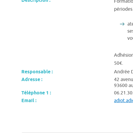
Description :
Formatio
périodes
at
se
vo
Adhésion
50€.
Responsable :
Andrée 
Adresse :
42 avenu
93600 au
Téléphone 1 :
06.21.30
Email :
adiot.ad