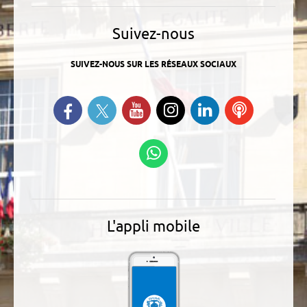
Suivez-nous
SUIVEZ-NOUS SUR LES RÉSEAUX SOCIAUX
Suivez-nous sur Twitter
Retrouvez-nous sur Facebook
Suivez-nous sur YouTube
Suivez-nous sur
Retrouvez-
Ecoutez
Instagram
nous sur
nos
Linkedin
Podcasts
Suivez-nous sur
WhatsApp
L'appli mobile