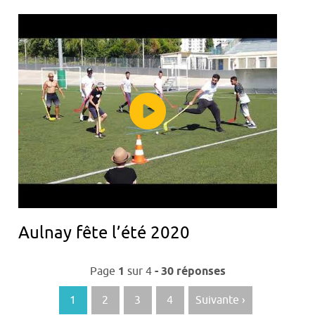
Aulnay fête l’été 2020
Navigation
Page
1
sur
4
- 30 réponses
des
articles
1
2
3
4
Suivante ›