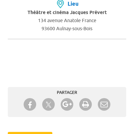
Lieu
Théâtre et cinéma Jacques Prévert
134 avenue Anatole France
93600 Aulnay-sous-Bois
PARTAGER
Partager sur Twitter
Partager sur Facebook
Partager sur Google+
Imprimer
Envoyer à
un ami