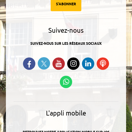
S'ABONNER
Suivez-nous
SUIVEZ-NOUS SUR LES RÉSEAUX SOCIAUX
Suivez-nous sur Twitter
Retrouvez-nous sur Facebook
Suivez-nous sur YouTube
Suivez-nous sur
Retrouvez-
Ecoutez
Instagram
nous sur
nos
Linkedin
Podcasts
Suivez-nous sur
WhatsApp
L'appli mobile