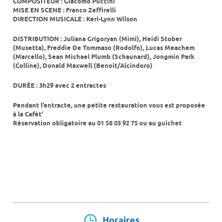
COMPOSITEUR : Giacomo Puccini
MISE EN SCENE : Franco Zeffirelli
DIRECTION MUSICALE : Keri-Lynn Wilson
DISTRIBUTION : Juliana Grigoryan (Mimì), Heidi Stober
(Musetta), Freddie De Tommaso (Rodolfo), Lucas Meachem
(Marcello), Sean Michael Plumb (Schaunard), Jongmin Park
(Colline), Donald Maxwell (Benoit/Alcindoro)
DURÉE : 3h29 avec 2 entractes
Pendant l’entracte, une petite restauration vous est proposée
à la Cafèt’
Réservation obligatoire au 01 58 03 92 75 ou au guichet
Horaires