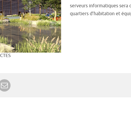
serveurs informatiques sera c
quartiers d’habitation et équi
ECTES
r Google+
rimer
Envoyer à un ami