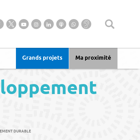
Suivez-nous sur notre page Facebook
Suivez-nous sur Twitter
Suivez-nous sur YouTube
Suivez-nous sur Instagram
Retrouvez-nous sur Linkedin
Ecoutez nos Podcasts
Suivez-nous sur
Baisse
WhatsApp
d’audition ?
Malentendant
? Sourd ?
Grands projets
Ma proximité
veloppement
PEMENT DURABLE