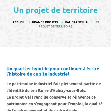
contenu
Un projet de territoire
VOUS ÊTES ICI :
ACCUEIL
GRANDS PROJETS
VAL FRANCILIA
UN
PROJET DE TERRITOIRE
Un quartier hybride pour continuer à écrire
l’histoire de ce site industriel
Le patrimoine industriel fait pleinement partie de
l’identité du territoire d’Aulnay-sous-Bois.
Le projet Val Francilia conserve et réinvente ce
patrimoine en s’engageant pour l’emploi, la qualité
de l’environnement et du cadre de vie.