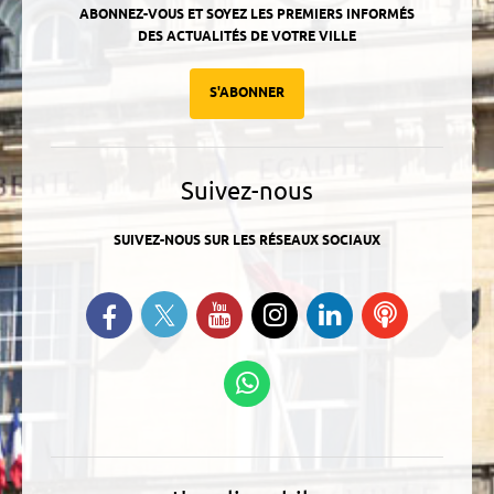
ABONNEZ-VOUS ET SOYEZ LES PREMIERS INFORMÉS
DES ACTUALITÉS DE VOTRE VILLE
S'ABONNER
Suivez-nous
SUIVEZ-NOUS SUR LES RÉSEAUX SOCIAUX
Suivez-nous sur Twitter
Retrouvez-nous sur Facebook
Suivez-nous sur YouTube
Suivez-nous sur
Retrouvez-
Ecoutez
Instagram
nous sur
nos
Linkedin
Podcasts
Suivez-nous sur
WhatsApp