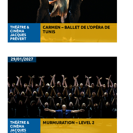
THÉÂTRE &
CARMEN – BALLET DE L’OPÉRA DE
CINÉMA
TUNIS
JACQUES
PRÉVERT
29/01/2027
THÉÂTRE &
MURMURATION – LEVEL 2
CINÉMA
JACQUES