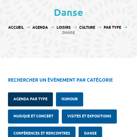
contenu
Danse
VOUS ÊTES ICI :
ACCUEIL
AGENDA
LOISIRS
CULTURE
PAR TYPE
DANSE
RECHERCHER UN ÉVÈNEMENT PAR CATÉGORIE
AGENDA PAR TYPE
HUMOUR
MUSIQUE ET CONCERT
VISITES ET EXPOSITIONS
CONFÉRENCES ET RENCONTRES
DANSE