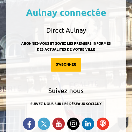
Aulnay connectée
Direct Aulnay
ABONNEZ-VOUS ET SOYEZ LES PREMIERS INFORMÉS
DES ACTUALITÉS DE VOTRE VILLE
S'ABONNER
Suivez-nous
SUIVEZ-NOUS SUR LES RÉSEAUX SOCIAUX
Suivez-nous sur Twitter
Retrouvez-nous sur Facebook
Suivez-nous sur YouTube
Suivez-nous sur
Retrouvez-
Ecoutez
Instagram
nous sur
nos