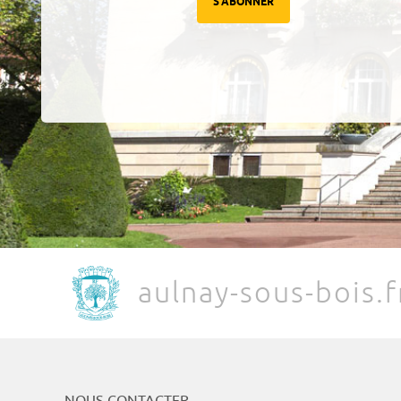
S'ABONNER
aulnay-sous-bois.f
NOUS CONTACTER