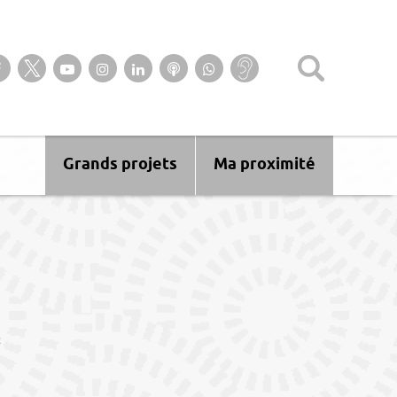
Suivez-nous sur notre page Facebook
Suivez-nous sur Twitter
Suivez-nous sur YouTube
Suivez-nous sur Instagram
Retrouvez-nous sur Linkedin
Ecoutez nos Podcasts
Suivez-nous sur
Baisse
WhatsApp
d’audition ?
Malentendant
? Sourd ?
Grands projets
Ma proximité
R