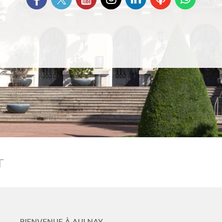
Instagram
sur Linkedin
nos
nous s
Podcasts
Whats
r
BIENVENUE À AULNAY