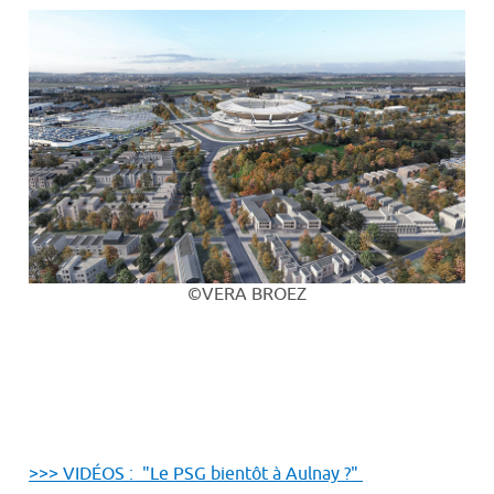
©VERA BROEZ
>>> VIDÉOS : "Le PSG bientôt à Aulnay ?"