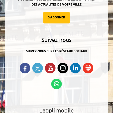
DES ACTUALITÉS DE VOTRE VILLE
S'ABONNER
Suivez-nous
SUIVEZ-NOUS SUR LES RÉSEAUX SOCIAUX
Suivez-nous sur Twitter
Retrouvez-nous sur Facebook
Suivez-nous sur YouTube
Suivez-nous sur
Retrouvez-
Ecoutez
Instagram
nous sur
nos
Linkedin
Podcasts
Suivez-nous sur
WhatsApp
L'appli mobile